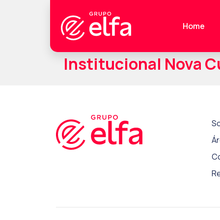
Home
Institucional Nova C
So
Ár
C
Re