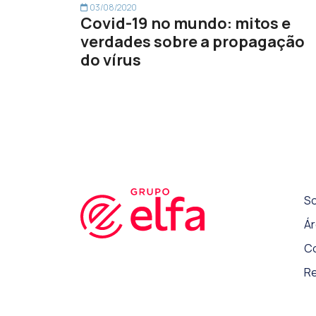
03/08/2020
Covid-19 no mundo: mitos e
verdades sobre a propagação
do vírus
So
Ár
C
Re