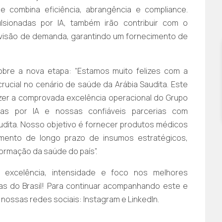
 combina eficiência, abrangência e compliance.
lsionadas por IA, também irão contribuir com o
evisão de demanda, garantindo um fornecimento de
obre a nova etapa: “Estamos muito felizes com a
ucial no cenário de saúde da Arábia Saudita. Este
azer a comprovada excelência operacional do Grupo
adas por IA e nossas confiáveis parcerias com
udita. Nosso objetivo é fornecer produtos médicos
rimento de longo prazo de insumos estratégicos,
ormação da saúde do país”.
excelência, intensidade e foco nos melhores
ras do Brasil! Para continuar acompanhando este e
 nossas redes sociais:
Instagram
e
LinkedIn
.