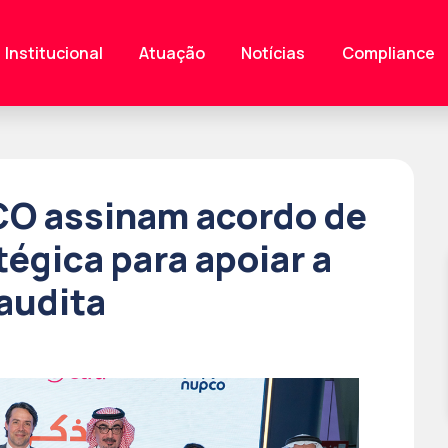
Institucional
Atuação
Notícias
Compliance
CO assinam acordo de
égica para apoiar a
audita