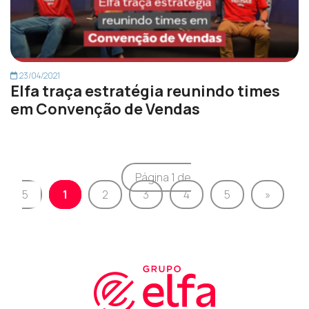
23/04/2021
Elfa traça estratégia reunindo times
em Convenção de Vendas
Página 1 de
5
1
2
3
4
5
»